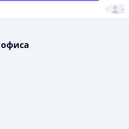
Open op
 офиса