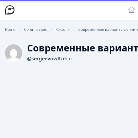
Home
/
Communities
/
Persumi
/
Современные варианты лепнины 
Современные вариант
@sergeevow8ze
on